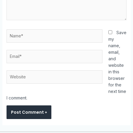
Save
my
name,
email,
and
website
in this
browser
for the
next time
I comment.