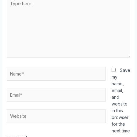
Save
my
name,
email,
and
website
in this
browser
for the
next time