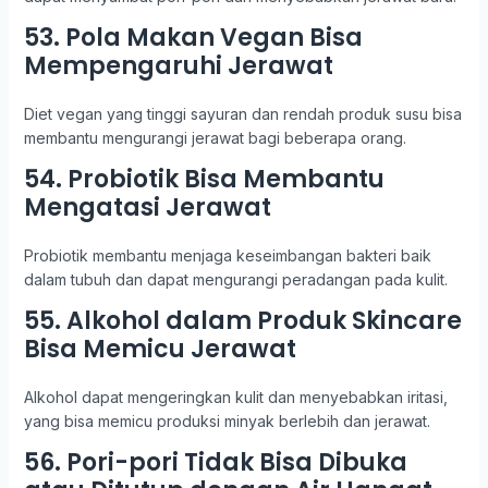
53. Pola Makan Vegan Bisa
Mempengaruhi Jerawat
Diet vegan yang tinggi sayuran dan rendah produk susu bisa
membantu mengurangi jerawat bagi beberapa orang.
54. Probiotik Bisa Membantu
Mengatasi Jerawat
Probiotik membantu menjaga keseimbangan bakteri baik
dalam tubuh dan dapat mengurangi peradangan pada kulit.
55. Alkohol dalam Produk Skincare
Bisa Memicu Jerawat
Alkohol dapat mengeringkan kulit dan menyebabkan iritasi,
yang bisa memicu produksi minyak berlebih dan jerawat.
56. Pori-pori Tidak Bisa Dibuka