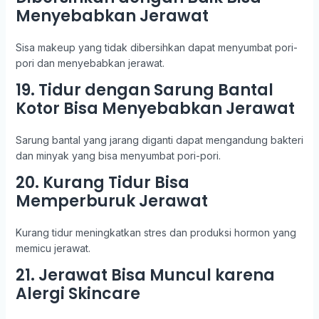
Menyebabkan Jerawat
Sisa makeup yang tidak dibersihkan dapat menyumbat pori-
pori dan menyebabkan jerawat.
19. Tidur dengan Sarung Bantal
Kotor Bisa Menyebabkan Jerawat
Sarung bantal yang jarang diganti dapat mengandung bakteri
dan minyak yang bisa menyumbat pori-pori.
20. Kurang Tidur Bisa
Memperburuk Jerawat
Kurang tidur meningkatkan stres dan produksi hormon yang
memicu jerawat.
21. Jerawat Bisa Muncul karena
Alergi Skincare