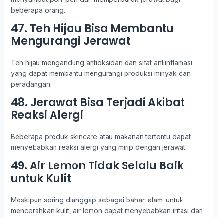
beberapa orang.
47. Teh Hijau Bisa Membantu
Mengurangi Jerawat
Teh hijau mengandung antioksidan dan sifat antiinflamasi
yang dapat membantu mengurangi produksi minyak dan
peradangan.
48. Jerawat Bisa Terjadi Akibat
Reaksi Alergi
Beberapa produk skincare atau makanan tertentu dapat
menyebabkan reaksi alergi yang mirip dengan jerawat.
49. Air Lemon Tidak Selalu Baik
untuk Kulit
Meskipun sering dianggap sebagai bahan alami untuk
mencerahkan kulit, air lemon dapat menyebabkan iritasi dan