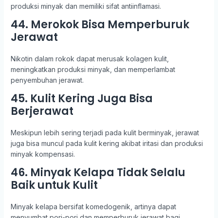
produksi minyak dan memiliki sifat antiinflamasi.
44. Merokok Bisa Memperburuk
Jerawat
Nikotin dalam rokok dapat merusak kolagen kulit,
meningkatkan produksi minyak, dan memperlambat
penyembuhan jerawat.
45. Kulit Kering Juga Bisa
Berjerawat
Meskipun lebih sering terjadi pada kulit berminyak, jerawat
juga bisa muncul pada kulit kering akibat iritasi dan produksi
minyak kompensasi.
46. Minyak Kelapa Tidak Selalu
Baik untuk Kulit
Minyak kelapa bersifat komedogenik, artinya dapat
menyumbat pori-pori dan memperburuk jerawat bagi