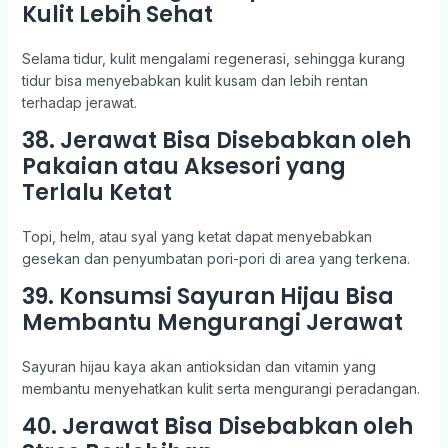
Kulit Lebih Sehat
Selama tidur, kulit mengalami regenerasi, sehingga kurang
tidur bisa menyebabkan kulit kusam dan lebih rentan
terhadap jerawat.
38. Jerawat Bisa Disebabkan oleh
Pakaian atau Aksesori yang
Terlalu Ketat
Topi, helm, atau syal yang ketat dapat menyebabkan
gesekan dan penyumbatan pori-pori di area yang terkena.
39. Konsumsi Sayuran Hijau Bisa
Membantu Mengurangi Jerawat
Sayuran hijau kaya akan antioksidan dan vitamin yang
membantu menyehatkan kulit serta mengurangi peradangan.
40. Jerawat Bisa Disebabkan oleh