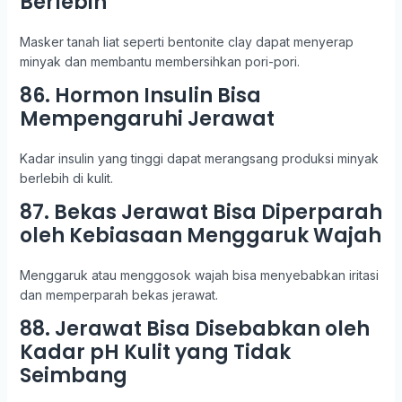
Berlebih
Masker tanah liat seperti bentonite clay dapat menyerap
minyak dan membantu membersihkan pori-pori.
86. Hormon Insulin Bisa
Mempengaruhi Jerawat
Kadar insulin yang tinggi dapat merangsang produksi minyak
berlebih di kulit.
87. Bekas Jerawat Bisa Diperparah
oleh Kebiasaan Menggaruk Wajah
Menggaruk atau menggosok wajah bisa menyebabkan iritasi
dan memperparah bekas jerawat.
88. Jerawat Bisa Disebabkan oleh
Kadar pH Kulit yang Tidak
Seimbang