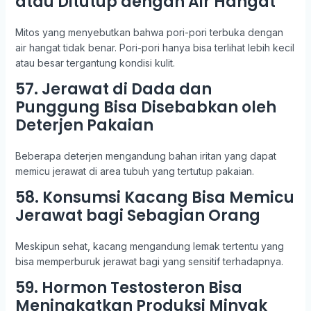
atau Ditutup dengan Air Hangat
Mitos yang menyebutkan bahwa pori-pori terbuka dengan
air hangat tidak benar. Pori-pori hanya bisa terlihat lebih kecil
atau besar tergantung kondisi kulit.
57. Jerawat di Dada dan
Punggung Bisa Disebabkan oleh
Deterjen Pakaian
Beberapa deterjen mengandung bahan iritan yang dapat
memicu jerawat di area tubuh yang tertutup pakaian.
58. Konsumsi Kacang Bisa Memicu
Jerawat bagi Sebagian Orang
Meskipun sehat, kacang mengandung lemak tertentu yang
bisa memperburuk jerawat bagi yang sensitif terhadapnya.
59. Hormon Testosteron Bisa
Meningkatkan Produksi Minyak