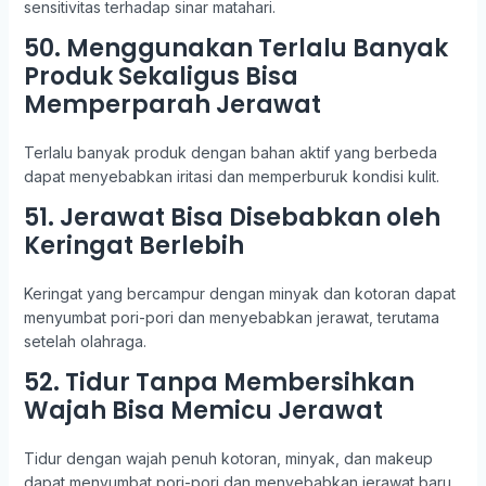
sensitivitas terhadap sinar matahari.
50. Menggunakan Terlalu Banyak
Produk Sekaligus Bisa
Memperparah Jerawat
Terlalu banyak produk dengan bahan aktif yang berbeda
dapat menyebabkan iritasi dan memperburuk kondisi kulit.
51. Jerawat Bisa Disebabkan oleh
Keringat Berlebih
Keringat yang bercampur dengan minyak dan kotoran dapat
menyumbat pori-pori dan menyebabkan jerawat, terutama
setelah olahraga.
52. Tidur Tanpa Membersihkan
Wajah Bisa Memicu Jerawat
Tidur dengan wajah penuh kotoran, minyak, dan makeup
dapat menyumbat pori-pori dan menyebabkan jerawat baru.