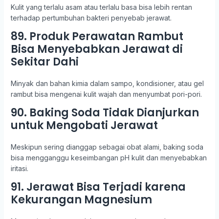
Kulit yang terlalu asam atau terlalu basa bisa lebih rentan
terhadap pertumbuhan bakteri penyebab jerawat.
89. Produk Perawatan Rambut
Bisa Menyebabkan Jerawat di
Sekitar Dahi
Minyak dan bahan kimia dalam sampo, kondisioner, atau gel
rambut bisa mengenai kulit wajah dan menyumbat pori-pori.
90. Baking Soda Tidak Dianjurkan
untuk Mengobati Jerawat
Meskipun sering dianggap sebagai obat alami, baking soda
bisa mengganggu keseimbangan pH kulit dan menyebabkan
iritasi.
91. Jerawat Bisa Terjadi karena
Kekurangan Magnesium