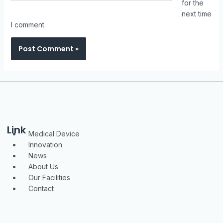
for the
next time
I comment.
Link
Menu
Medical Device
Innovation
News
About Us
Our Facilities
Contact