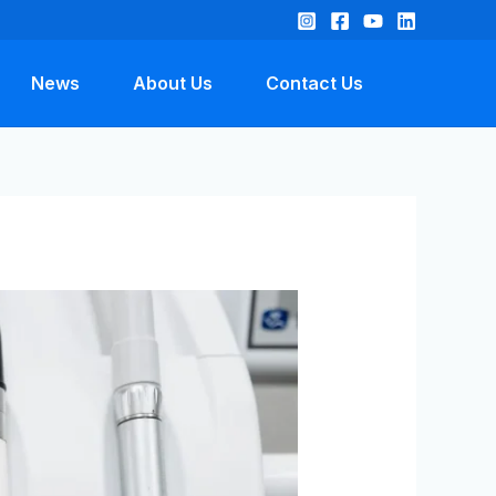
News
About Us
Contact Us