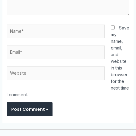
Save
my
name,
email,
and
website
in this
browser
for the
next time
I comment.