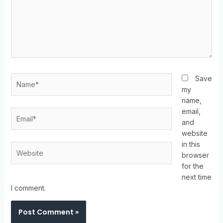
Save
my
name,
email,
and
website
in this
browser
for the
next time
I comment.