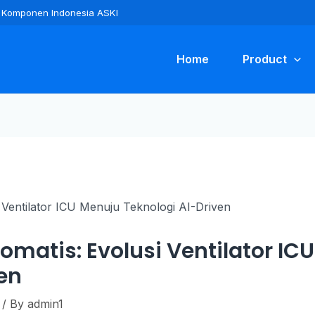
ra Komponen Indonesia ASKI
Home
Product
omatis: Evolusi Ventilator IC
en
/ By
admin1