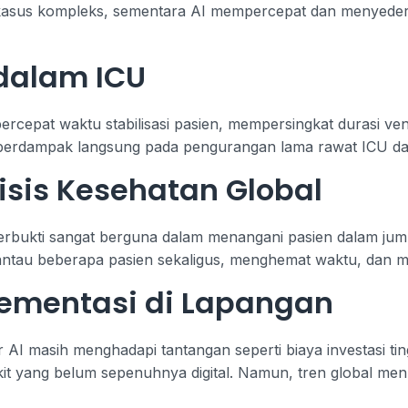
 kasus kompleks, sementara AI mempercepat dan menyed
dalam ICU
rcepat waktu stabilisasi pasien, mempersingkat durasi ven
i berdampak langsung pada pengurangan lama rawat ICU da
isis Kesehatan Global
erbukti sangat berguna dalam menangani pasien dalam jumla
au beberapa pasien sekaligus, menghemat waktu, dan menj
ementasi di Lapangan
r AI masih menghadapi tantangan seperti biaya investasi ti
kit yang belum sepenuhnya digital. Namun, tren global m