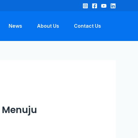
News
About Us
Contact Us
U Menuju