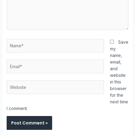
Save
my
name,
email,
and
website
in this
browser
for the
next time
I comment.