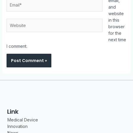
email,
and
website
in this
browser
for the
next time
I comment.
Link
Medical Device
Innovation
News