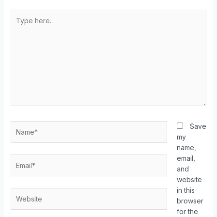
Save
my
name,
email,
and
website
in this
browser
for the