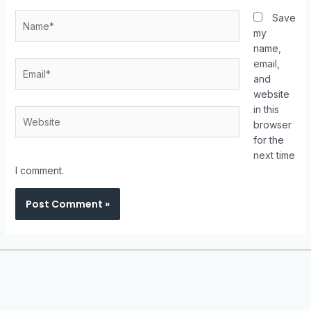
Save
my
name,
email,
and
website
in this
browser
for the
next time
I comment.