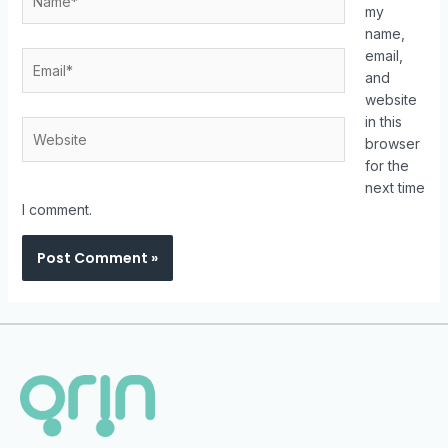
my
name,
email,
and
website
in this
browser
for the
next time
I comment.