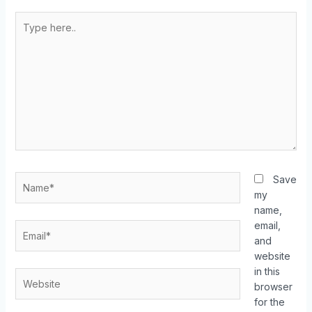
Save
my
name,
email,
and
website
in this
browser
for the