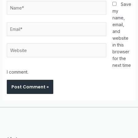
Save
my
name,
email,
and
website
in this
browser
for the
next time
I comment.